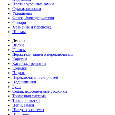
Противоугонные замки
Сумки, рюкзаки
Украшения
Фляги, флягодержатели
Фонари
Хранение и перевозка
Шлемы
Детали
Вилки
Грипсы
Держатели заднего переключателя
Каретки
Кассеты, трещотки
Колодки
Педали
Переключатели скоростей
Подшипники
Рули
Седла, подседельные столбики
Тормозная система
Тросы, оплетки
Цепи, замки
Шатуны, системы
Шифтеры