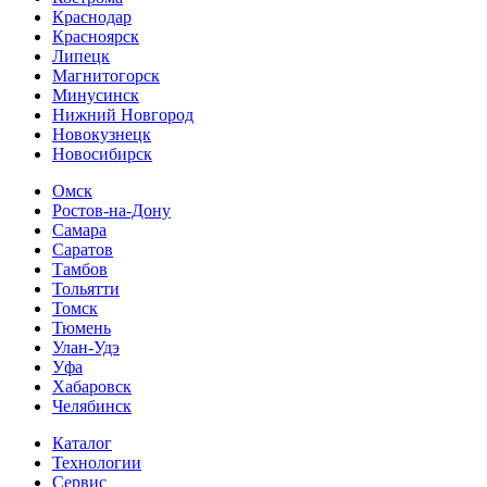
Краснодар
Красноярск
Липецк
Магнитогорск
Минусинск
Нижний Новгород
Новокузнецк
Новосибирск
Омск
Ростов-на-Дону
Самара
Саратов
Тамбов
Тольятти
Томск
Тюмень
Улан-Удэ
Уфа
Хабаровск
Челябинск
Каталог
Технологии
Сервис