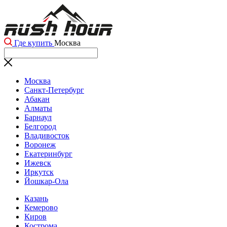
Где купить
Москва
Москва
Санкт-Петербург
Абакан
Алматы
Барнаул
Белгород
Владивосток
Воронеж
Екатеринбург
Ижевск
Иркутск
Йошкар-Ола
Казань
Кемерово
Киров
Кострома