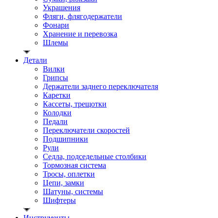
Украшения
Фляги, флягодержатели
Фонари
Хранение и перевозка
Шлемы
Детали
Вилки
Грипсы
Держатели заднего переключателя
Каретки
Кассеты, трещотки
Колодки
Педали
Переключатели скоростей
Подшипники
Рули
Седла, подседельные столбики
Тормозная система
Тросы, оплетки
Цепи, замки
Шатуны, системы
Шифтеры
Инструменты