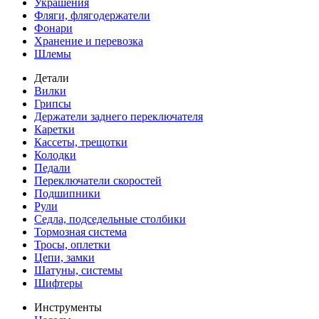
Украшения
Фляги, флягодержатели
Фонари
Хранение и перевозка
Шлемы
Детали
Вилки
Грипсы
Держатели заднего переключателя
Каретки
Кассеты, трещотки
Колодки
Педали
Переключатели скоростей
Подшипники
Рули
Седла, подседельные столбики
Тормозная система
Тросы, оплетки
Цепи, замки
Шатуны, системы
Шифтеры
Инструменты