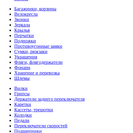
Багажники, корзины
Велокресла
Звонки
Зеркала
Крылья
Перчатки
Подножки
Противоугонные замки
Сумки, рюкзаки
Украшения
Фляги, флягодержатели
Фонари
Хранение и перевозка
Шлемы
Вилки
Грипсы
Держатели заднего переключателя
Каретки
Кассеты, трещотки
Колодки
Педали
Переключатели скоростей
Подшипники