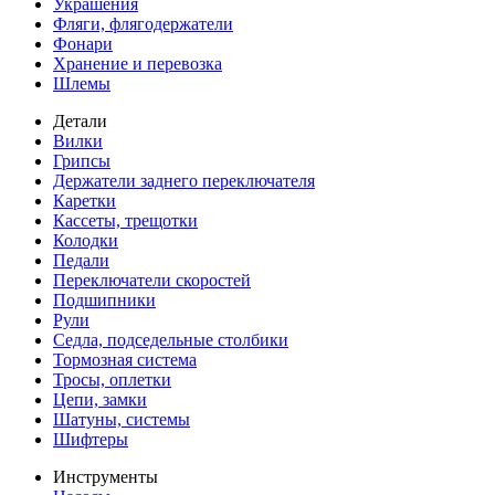
Украшения
Фляги, флягодержатели
Фонари
Хранение и перевозка
Шлемы
Детали
Вилки
Грипсы
Держатели заднего переключателя
Каретки
Кассеты, трещотки
Колодки
Педали
Переключатели скоростей
Подшипники
Рули
Седла, подседельные столбики
Тормозная система
Тросы, оплетки
Цепи, замки
Шатуны, системы
Шифтеры
Инструменты