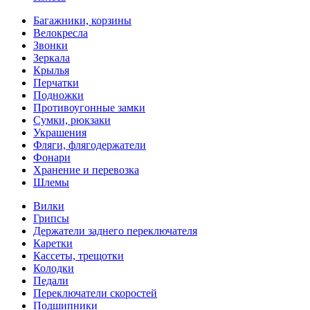
Багажники, корзины
Велокресла
Звонки
Зеркала
Крылья
Перчатки
Подножки
Противоугонные замки
Сумки, рюкзаки
Украшения
Фляги, флягодержатели
Фонари
Хранение и перевозка
Шлемы
Вилки
Грипсы
Держатели заднего переключателя
Каретки
Кассеты, трещотки
Колодки
Педали
Переключатели скоростей
Подшипники