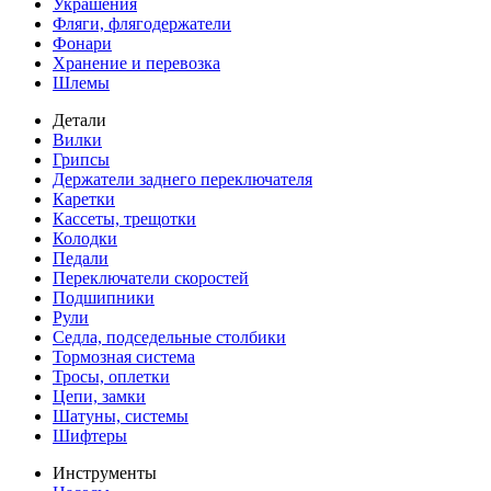
Украшения
Фляги, флягодержатели
Фонари
Хранение и перевозка
Шлемы
Детали
Вилки
Грипсы
Держатели заднего переключателя
Каретки
Кассеты, трещотки
Колодки
Педали
Переключатели скоростей
Подшипники
Рули
Седла, подседельные столбики
Тормозная система
Тросы, оплетки
Цепи, замки
Шатуны, системы
Шифтеры
Инструменты