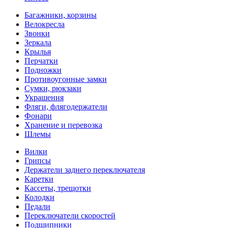
Багажники, корзины
Велокресла
Звонки
Зеркала
Крылья
Перчатки
Подножки
Противоугонные замки
Сумки, рюкзаки
Украшения
Фляги, флягодержатели
Фонари
Хранение и перевозка
Шлемы
Вилки
Грипсы
Держатели заднего переключателя
Каретки
Кассеты, трещотки
Колодки
Педали
Переключатели скоростей
Подшипники