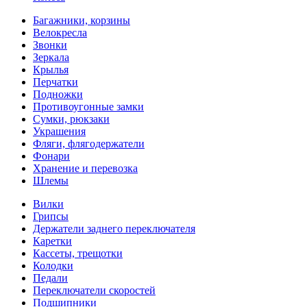
Багажники, корзины
Велокресла
Звонки
Зеркала
Крылья
Перчатки
Подножки
Противоугонные замки
Сумки, рюкзаки
Украшения
Фляги, флягодержатели
Фонари
Хранение и перевозка
Шлемы
Вилки
Грипсы
Держатели заднего переключателя
Каретки
Кассеты, трещотки
Колодки
Педали
Переключатели скоростей
Подшипники