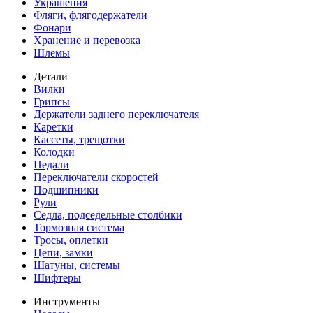
Украшения
Фляги, флягодержатели
Фонари
Хранение и перевозка
Шлемы
Детали
Вилки
Грипсы
Держатели заднего переключателя
Каретки
Кассеты, трещотки
Колодки
Педали
Переключатели скоростей
Подшипники
Рули
Седла, подседельные столбики
Тормозная система
Тросы, оплетки
Цепи, замки
Шатуны, системы
Шифтеры
Инструменты