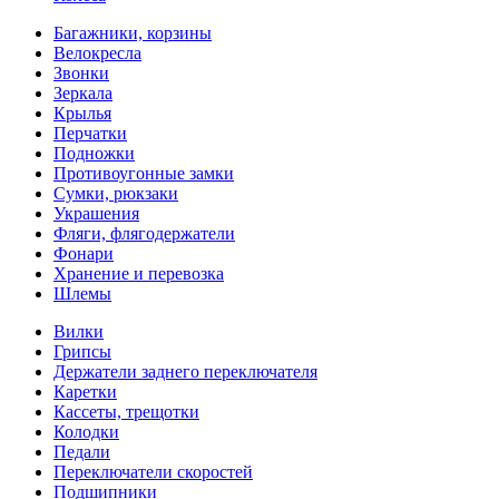
Багажники, корзины
Велокресла
Звонки
Зеркала
Крылья
Перчатки
Подножки
Противоугонные замки
Сумки, рюкзаки
Украшения
Фляги, флягодержатели
Фонари
Хранение и перевозка
Шлемы
Вилки
Грипсы
Держатели заднего переключателя
Каретки
Кассеты, трещотки
Колодки
Педали
Переключатели скоростей
Подшипники