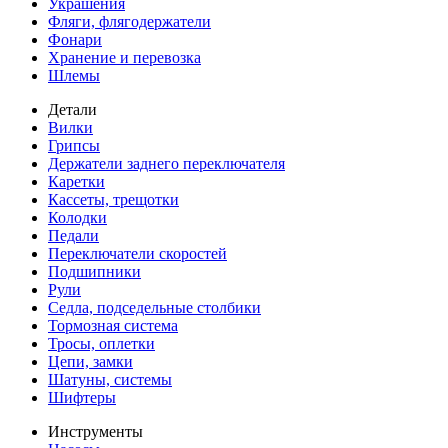
Украшения
Фляги, флягодержатели
Фонари
Хранение и перевозка
Шлемы
Детали
Вилки
Грипсы
Держатели заднего переключателя
Каретки
Кассеты, трещотки
Колодки
Педали
Переключатели скоростей
Подшипники
Рули
Седла, подседельные столбики
Тормозная система
Тросы, оплетки
Цепи, замки
Шатуны, системы
Шифтеры
Инструменты