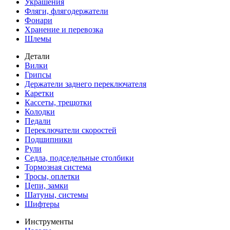
Украшения
Фляги, флягодержатели
Фонари
Хранение и перевозка
Шлемы
Детали
Вилки
Грипсы
Держатели заднего переключателя
Каретки
Кассеты, трещотки
Колодки
Педали
Переключатели скоростей
Подшипники
Рули
Седла, подседельные столбики
Тормозная система
Тросы, оплетки
Цепи, замки
Шатуны, системы
Шифтеры
Инструменты