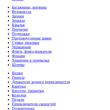
Багажники, корзины
Велокресла
Звонки
Зеркала
Крылья
Перчатки
Подножки
Противоугонные замки
Сумки, рюкзаки
Украшения
Фляги, флягодержатели
Фонари
Хранение и перевозка
Шлемы
Вилки
Грипсы
Держатели заднего переключателя
Каретки
Кассеты, трещотки
Колодки
Педали
Переключатели скоростей
Подшипники