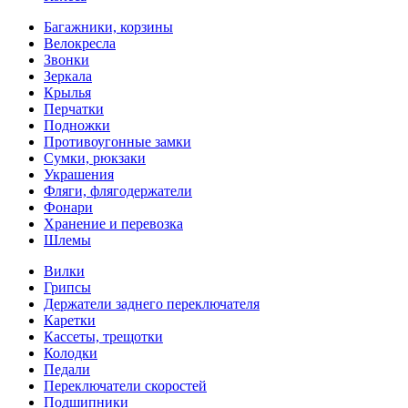
Багажники, корзины
Велокресла
Звонки
Зеркала
Крылья
Перчатки
Подножки
Противоугонные замки
Сумки, рюкзаки
Украшения
Фляги, флягодержатели
Фонари
Хранение и перевозка
Шлемы
Вилки
Грипсы
Держатели заднего переключателя
Каретки
Кассеты, трещотки
Колодки
Педали
Переключатели скоростей
Подшипники