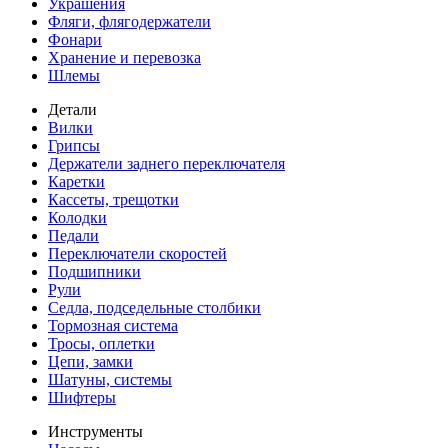
Украшения
Фляги, флягодержатели
Фонари
Хранение и перевозка
Шлемы
Детали
Вилки
Грипсы
Держатели заднего переключателя
Каретки
Кассеты, трещотки
Колодки
Педали
Переключатели скоростей
Подшипники
Рули
Седла, подседельные столбики
Тормозная система
Тросы, оплетки
Цепи, замки
Шатуны, системы
Шифтеры
Инструменты