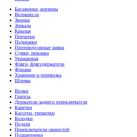
Багажники, корзины
Велокресла
Звонки
Зеркала
Крылья
Перчатки
Подножки
Противоугонные замки
Сумки, рюкзаки
Украшения
Фляги, флягодержатели
Фонари
Хранение и перевозка
Шлемы
Вилки
Грипсы
Держатели заднего переключателя
Каретки
Кассеты, трещотки
Колодки
Педали
Переключатели скоростей
Подшипники