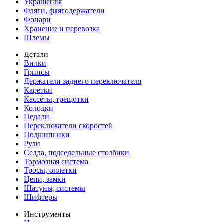
Украшения
Фляги, флягодержатели
Фонари
Хранение и перевозка
Шлемы
Детали
Вилки
Грипсы
Держатели заднего переключателя
Каретки
Кассеты, трещотки
Колодки
Педали
Переключатели скоростей
Подшипники
Рули
Седла, подседельные столбики
Тормозная система
Тросы, оплетки
Цепи, замки
Шатуны, системы
Шифтеры
Инструменты